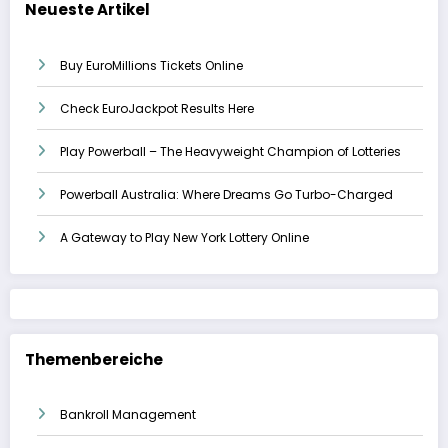
Neueste Artikel
Buy EuroMillions Tickets Online
Check EuroJackpot Results Here
Play Powerball – The Heavyweight Champion of Lotteries
Powerball Australia: Where Dreams Go Turbo-Charged
A Gateway to Play New York Lottery Online
Themenbereiche
Bankroll Management