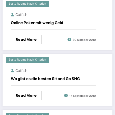
Beste Rooms Nach Kriterien
Catfish
Online Poker mit wenig Geld
Read More
30 October 2010
Beste Rooms Nach Kriterien
Catfish
Wo gibt es die besten Sit and Go SNG
Read More
17 September 2010