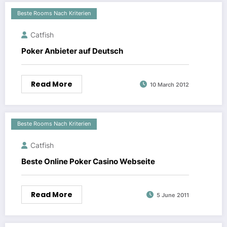
Beste Rooms Nach Kriterien
Catfish
Poker Anbieter auf Deutsch
Read More
10 March 2012
Beste Rooms Nach Kriterien
Catfish
Beste Online Poker Casino Webseite
Read More
5 June 2011