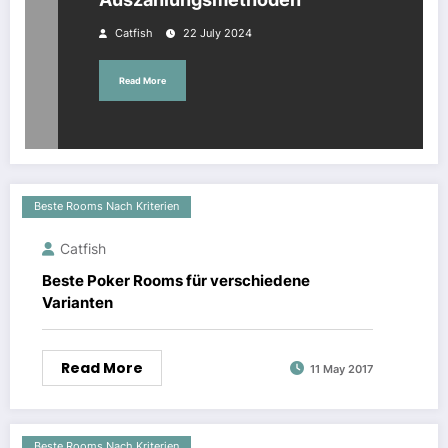
Catfish
22 July 2024
Read More
Beste Rooms Nach Kriterien
Catfish
Beste Poker Rooms für verschiedene
Varianten
Read More
11 May 2017
Beste Rooms Nach Kriterien