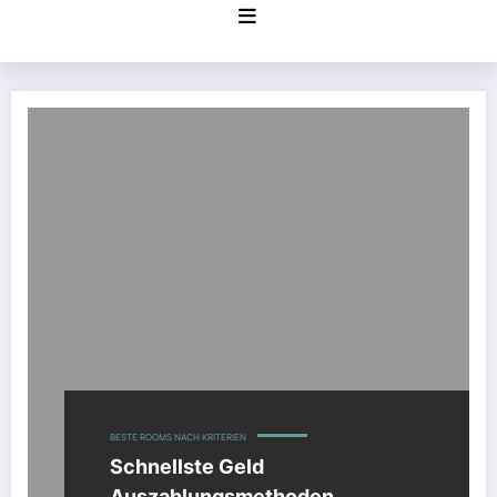
Skip
to
content
BESTE ROOMS NACH KRITERIEN
Schnellste Geld
Auszahlungsmethoden