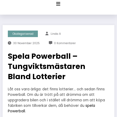
Hoppa
till
innehåll
Okategoriserad
Linda A
30 November 2025
0 Kommentarer
Spela Powerball –
Tungviktsmästaren
Bland Lotterier
Låt oss vara ärliga: det finns lotterier… och sedan finns
Powerball. Om du är trött på att drömma om att
uppgradera bilen och i stället vill drömma om att köpa
fabriken som tillverkar dem, då behöver du
spela
Powerball
.