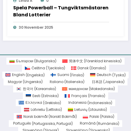
Linda A
0
Spela Powerball – Tungviktsmästaren
Bland Lotterier
30 November 2025
Български
(
Bulgariska
)
简体中文
(
Förenklad kinesiska
)
Čeština
(
Tjeckiska
)
Dansk
(
Danska
)
English
(
Engelska
)
Suomi
(
Finska
)
Deutsch
(
Tyska
)
Magyar
(
Ungerska
)
Italiano
(
Italienska
)
日本語
(
Japanska
)
한국어
(
Koreanska
)
македонски
(
Makedonska
)
Eesti
(
Estniska
)
Français
(
Franska
)
Ελληνικά
(
Grekiska
)
Indonesia
(
Indonesiska
)
Latviešu
(
Lettiska
)
Lietuvių
(
Litauiska
)
Norsk bokmål
(
Norskt Bokmål
)
Polski
(
Polska
)
Português
(
Portugisiska, Portugal
)
Română
(
Rumänska
)
Slovenčina
(
Slavisk
)
Slovenščina
(
Slovenska
)