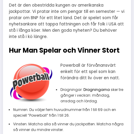
Det är den obestridda kungen av amerikanska
jackpottar. Vi pratar inte om pengar till en semester — vi
pratar om BNP för ett litet land. Det är spelet som får
nyhetsankare att tappa fattningen och får folk i USA att
stå i långa köer. Men den goda nyheten? Du behöver
inte stå i kö längre.
Hur Man Spelar och Vinner Stort
Powerball är förvånansvärt
enkelt för ett spel som kan
förändra ditt liv över en natt.
Dragningar:
Dragningarna
sker tre
gånger i veckan: måndag,
onsdag och lördag.
Numren: Du väljer fem huvudnummer från 1 till 69 och en
speciell ”Powerball” från 1 till 26.
Vinsten: Matcha alla så vinner du jackpotten. Matcha några
så vinner du mindre vinster.