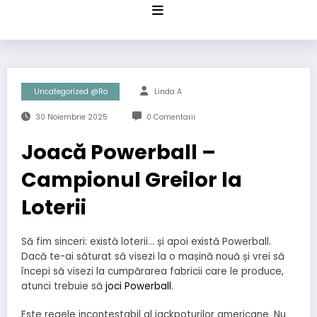
Sari
la
conținut
Uncategorized @ro
Linda A
30 Noiembrie 2025
0 Comentarii
Joacă Powerball –
Campionul Greilor la
Loterii
Să fim sinceri: există loterii… și apoi există Powerball.
Dacă te-ai săturat să visezi la o mașină nouă și vrei să
începi să visezi la cumpărarea fabricii care le produce,
atunci trebuie să
joci Powerball
.
Este regele incontestabil al jackpoturilor americane. Nu