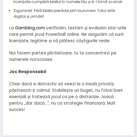
licențiate cumpără biletul în numele tău și ți-l trimit scanat.
Siguranță: Fără bilete pierdute prin buzunare. Totul este
digital și urmărit.
La
Gambling.com
verificăm, testăm și evaluăm site-urile
care permit jocul Powerball online. Ne asigurăm că sunt
licențiate, legitime și că plătesc câștigurile reale.
Noi facem partea plictisitoare; tu te concentrezi pe
numerele norocoase.
Joc Responsabil
Chiar dacă e distractiv să visezi la o insulă privată,
păstrează-ți calmul. Stabilește un buget, nu folosi bani
esențiali și tratează jocul ca pe o distracție. Joacă
pentru „dar dacă…”, nu ca strategie financiară. Mult
succes!