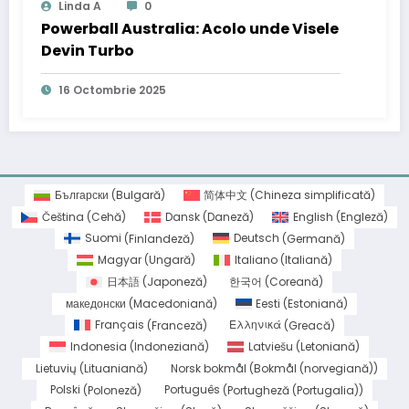
Linda A
0
Powerball Australia: Acolo unde Visele
Devin Turbo
16 Octombrie 2025
Български
(
Bulgară
)
简体中文
(
Chineza simplificată
)
Čeština
(
Cehă
)
Dansk
(
Daneză
)
English
(
Engleză
)
Suomi
(
Finlandeză
)
Deutsch
(
Germană
)
Magyar
(
Ungară
)
Italiano
(
Italiană
)
日本語
(
Japoneză
)
한국어
(
Coreană
)
македонски
(
Macedoniană
)
Eesti
(
Estoniană
)
Français
(
Franceză
)
Ελληνικά
(
Greacă
)
Indonesia
(
Indoneziană
)
Latviešu
(
Letoniană
)
Lietuvių
(
Lituaniană
)
Norsk bokmål
(
Bokmål (norvegiană)
)
Polski
(
Poloneză
)
Português
(
Portugheză (Portugalia)
)