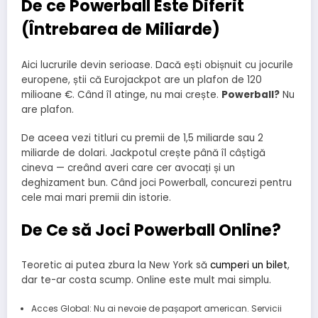
De ce Powerball Este Diferit
(Întrebarea de Miliarde)
Aici lucrurile devin serioase. Dacă ești obișnuit cu jocurile
europene, știi că Eurojackpot are un plafon de 120
milioane €. Când îl atinge, nu mai crește.
Powerball?
Nu
are plafon.
De aceea vezi titluri cu premii de 1,5 miliarde sau 2
miliarde de dolari. Jackpotul crește până îl câștigă
cineva — creând averi care cer avocați și un
deghizament bun. Când joci Powerball, concurezi pentru
cele mai mari premii din istorie.
De Ce să Joci Powerball Online?
Teoretic ai putea zbura la New York să
cumperi un bilet
,
dar te-ar costa scump. Online este mult mai simplu.
Acces Global: Nu ai nevoie de pașaport american. Servicii