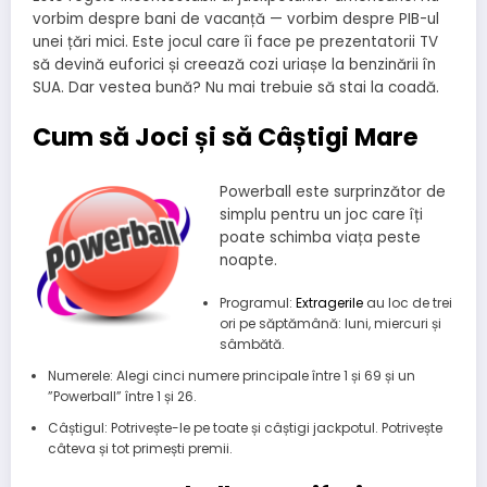
vorbim despre bani de vacanță — vorbim despre PIB-ul
unei țări mici. Este jocul care îi face pe prezentatorii TV
să devină euforici și creează cozi uriașe la benzinării în
SUA. Dar vestea bună? Nu mai trebuie să stai la coadă.
Cum să Joci și să Câștigi Mare
Powerball este surprinzător de
simplu pentru un joc care îți
poate schimba viața peste
noapte.
Programul:
Extragerile
au loc de trei
ori pe săptămână: luni, miercuri și
sâmbătă.
Numerele: Alegi cinci numere principale între 1 și 69 și un
”Powerball” între 1 și 26.
Câștigul: Potrivește-le pe toate și câștigi jackpotul. Potrivește
câteva și tot primești premii.