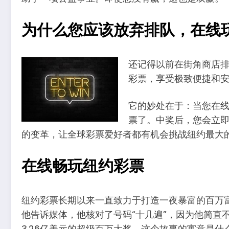
为什么您应该放弃排队，在线
还记得以前在街角商店
彩票，享受极致便捷和
它的妙处在于：当您在
票了。中奖后，您会立
的变革，让全球彩票爱好者都有机会挑战纽约最大
在线畅玩纽约彩票
纽约彩票长期以来一直致力于打造一夜暴富的百万富
他告诉媒体，他核对了号码“十几遍”，因为他简直
3.26亿美元的超级百万大奖。这个故事的寓意是