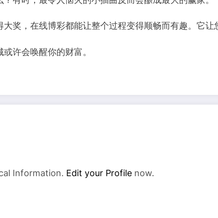
得大奖，在线博彩都能让整个过程变得顺畅而有趣。它让
城或许会唤醒你的财富。
cal Information.
Edit your Profile
now.