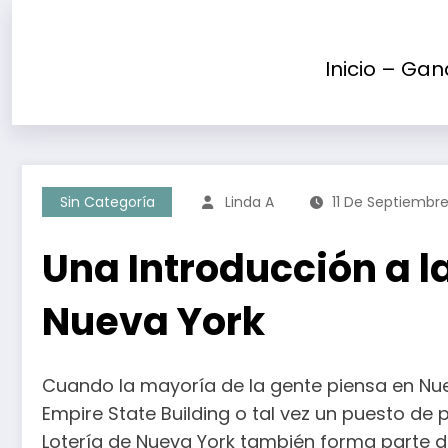
Saltar
al
contenido
Inicio – Gan
Sin Categoría
Linda A
11 De Septiembr
Una Introducción a la
Nueva York
Cuando la mayoría de la gente piensa en Nue
Empire State Building o tal vez un puesto de 
Lotería de Nueva York también forma parte d