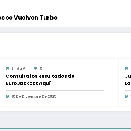
os se Vuelven Turbo
Linda A
0
Consulta los Resultados de
Ju
EuroJackpot Aquí
Lo
10 De Diciembre De 2025