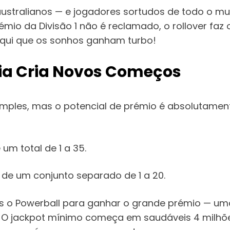
e australianos — e jogadores sortudos de todo o 
émio da Divisão 1 não é reclamado, o rollover faz
 aqui que os sonhos ganham turbo!
ia
Cria Novos Começos
imples, mas o potencial de prémio é absolutame
 um total de 1 a 35.
 de um conjunto separado de 1 a 20.
s o Powerball para ganhar o grande prémio — uma v
ia. O jackpot mínimo começa em saudáveis 4 milhõ