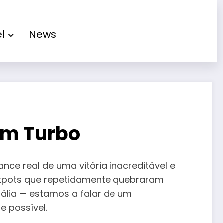
el
News
am Turbo
ce real de uma vitória inacreditável e
ackpots que repetidamente quebraram
trália — estamos a falar de um
e possível.