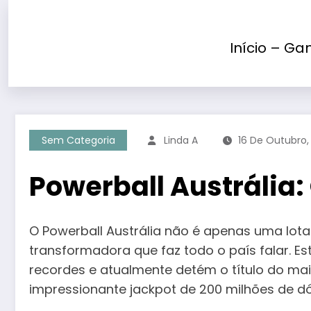
Saltar
para
o
Início – Ga
conteúdo
Sem Categoria
Linda A
16 De Outubro,
Powerball Austrália
O Powerball Austrália não é apenas uma lota
transformadora que faz todo o país falar. 
recordes e atualmente detém o título do maio
impressionante jackpot de 200 milhões de dó