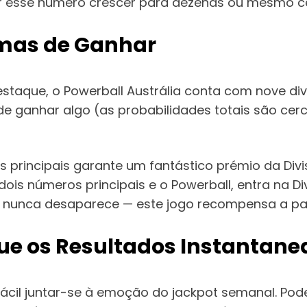
r esse número crescer para dezenas ou mesmo c
rmas de Ganhar
destaque, o Powerball Austrália conta com nove 
de ganhar algo (as probabilidades totais são cerc
s principais garante um fantástico prémio da Di
is números principais e o Powerball, entra na D
unca desaparece — este jogo recompensa a pa
ique os Resultados Instanta
 fácil juntar-se à emoção do jackpot semanal.
Pod