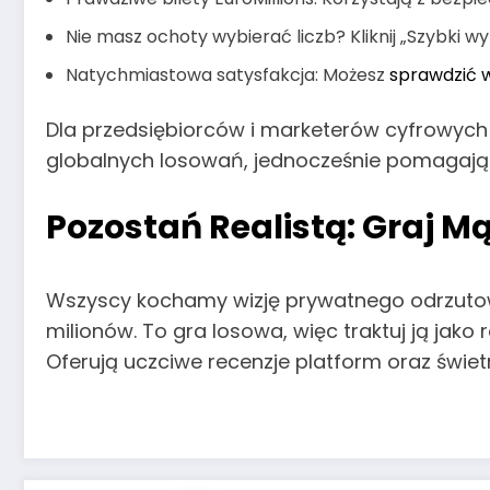
Nie masz ochoty wybierać liczb? Kliknij „Szybki 
Natychmiastowa satysfakcja: Możesz
sprawdzić w
Dla przedsiębiorców i marketerów cyfrowyc
globalnych losowań, jednocześnie pomagając 
Pozostań Realistą: Graj M
Wszyscy kochamy wizję prywatnego odrzutowca 
milionów. To gra losowa, więc traktuj ją jako
Oferują uczciwe recenzje platform oraz świetn