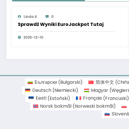
Linda A
0
Sprawdź Wyniki EuroJackpot Tutaj
2025-12-10
Български
(
Bułgarski
)
简体中文
(
Chiń
Deutsch
(
Niemiecki
)
Magyar
(
Węgiers
Eesti
(
Estoński
)
Français
(
Francuski
Norsk bokmål
(
Norweski bokmål
)
Slovenš