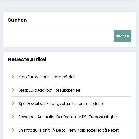
Suchen
Suchen
Neueste Artikel
Kjøp EuroMillions-Lodd på Nett
Sjekk EuroJackpot-Resultater Her
Spill Powerball – Tungvektsmesteren i Lotterier
Powerball Australia: Der Drømmer Får Turbohastighet
En Introduksjon til Å Delta i New York-lotteriet på Nettet