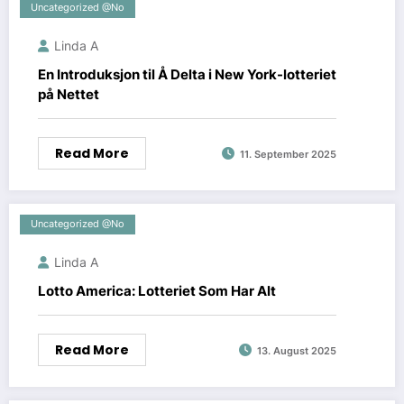
Uncategorized @no
Linda A
En Introduksjon til Å Delta i New York-lotteriet
på Nettet
Read More
11. September 2025
Uncategorized @no
Linda A
Lotto America: Lotteriet Som Har Alt
Read More
13. August 2025