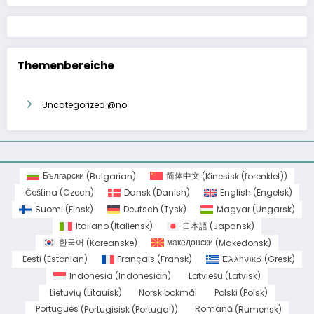
Themenbereiche
Uncategorized @no
Български
(
Bulgarian
)
简体中文
(
Kinesisk (forenklet)
)
Čeština
(
Czech
)
Dansk
(
Danish
)
English
(
Engelsk
)
Suomi
(
Finsk
)
Deutsch
(
Tysk
)
Magyar
(
Ungarsk
)
Italiano
(
Italiensk
)
日本語
(
Japansk
)
한국어
(
Koreanske
)
македонски
(
Makedonsk
)
Eesti
(
Estonian
)
Français
(
Fransk
)
Ελληνικά
(
Gresk
)
Indonesia
(
Indonesian
)
Latviešu
(
Latvisk
)
Lietuvių
(
Litauisk
)
Norsk bokmål
Polski
(
Polsk
)
Português
(
Portugisisk (Portugal)
)
Română
(
Rumensk
)