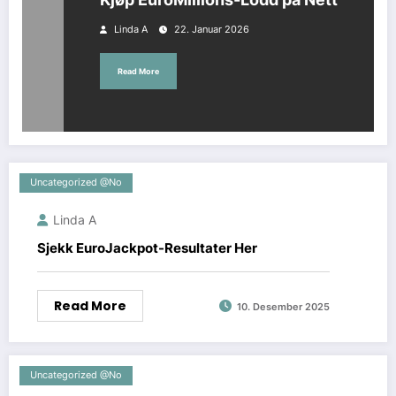
Linda A
22. Januar 2026
Read More
Uncategorized @no
Linda A
Sjekk EuroJackpot-Resultater Her
Read More
10. Desember 2025
Uncategorized @no