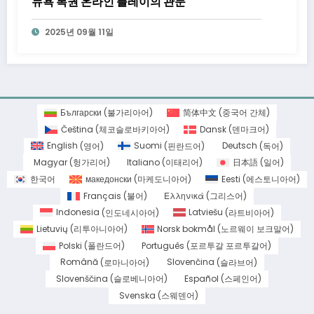
뉴욕 복권 온라인 플레이의 관문
2025년 09월 11일
Български
(
불가리아어
)
简体中文
(
중국어 간체
)
Čeština
(
체코슬로바키아어
)
Dansk
(
덴마크어
)
English
(
영어
)
Suomi
(
핀란드어
)
Deutsch
(
독어
)
Magyar
(
헝가리어
)
Italiano
(
이태리어
)
日本語
(
일어
)
한국어
македонски
(
마케도니아어
)
Eesti
(
에스토니아어
)
Français
(
불어
)
Ελληνικά
(
그리스어
)
Indonesia
(
인도네시아어
)
Latviešu
(
라트비아어
)
Lietuvių
(
리투아니아어
)
Norsk bokmål
(
노르웨이 보크말어
)
Polski
(
폴란드어
)
Português
(
포르투갈 포르투갈어
)
Română
(
로마니아어
)
Slovenčina
(
슬라브어
)
Slovenščina
(
슬로베니아어
)
Español
(
스페인어
)
Svenska
(
스웨덴어
)