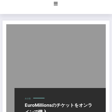
コ
ン
テ
ン
ツ
へ
ス
キ
ッ
プ
未分類
EuroMillionsのチケットをオンラ
インで購入