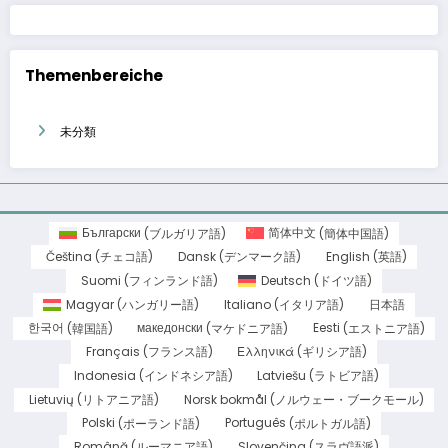
Themenbereiche
未分類
Български
(
ブルガリア語
)
简体中文
(
簡体中国語
)
Čeština
(
チェコ語
)
Dansk
(
デンマーク語
)
English
(
英語
)
Suomi
(
フィンランド語
)
Deutsch
(
ドイツ語
)
Magyar
(
ハンガリー語
)
Italiano
(
イタリア語
)
日本語
한국어
(
韓国語
)
македонски
(
マケドニア語
)
Eesti
(
エストニア語
)
Français
(
フランス語
)
Ελληνικά
(
ギリシア語
)
Indonesia
(
インドネシア語
)
Latviešu
(
ラトビア語
)
Lietuvių
(
リトアニア語
)
Norsk bokmål
(
ノルウェー・ブークモール
)
Polski
(
ポーランド語
)
Português
(
ポルトガル語
)
Română
(
ルーマニア語
)
Slovenčina
(
スラヴ語派
)