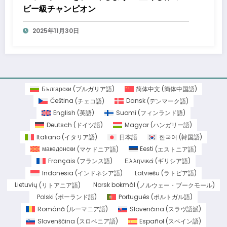
ビー級チャンピオン
2025年11月30日
Български
(
ブルガリア語
)
简体中文
(
簡体中国語
)
Čeština
(
チェコ語
)
Dansk
(
デンマーク語
)
English
(
英語
)
Suomi
(
フィンランド語
)
Deutsch
(
ドイツ語
)
Magyar
(
ハンガリー語
)
Italiano
(
イタリア語
)
日本語
한국어
(
韓国語
)
македонски
(
マケドニア語
)
Eesti
(
エストニア語
)
Français
(
フランス語
)
Ελληνικά
(
ギリシア語
)
Indonesia
(
インドネシア語
)
Latviešu
(
ラトビア語
)
Lietuvių
(
リトアニア語
)
Norsk bokmål
(
ノルウェー・ブークモール
)
Polski
(
ポーランド語
)
Português
(
ポルトガル語
)
Română
(
ルーマニア語
)
Slovenčina
(
スラヴ語派
)
Slovenščina
(
スロベニア語
)
Español
(
スペイン語
)