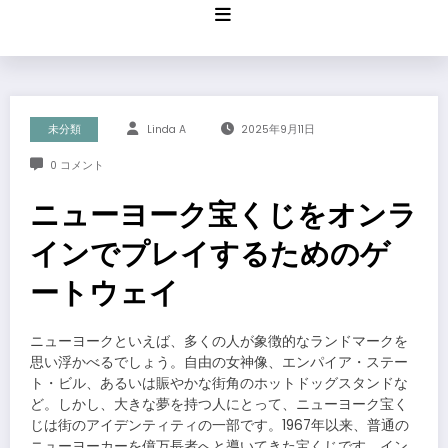
コ
ン
テ
ン
ツ
へ
ス
未分類
Linda A
2025年9月11日
キ
ッ
0 コメント
プ
ニューヨーク宝くじをオンラ
インでプレイするためのゲ
ートウェイ
ニューヨークといえば、多くの人が象徴的なランドマークを
思い浮かべるでしょう。自由の女神像、エンパイア・ステー
ト・ビル、あるいは賑やかな街角のホットドッグスタンドな
ど。しかし、大きな夢を持つ人にとって、ニューヨーク宝く
じは街のアイデンティティの一部です。1967年以来、普通の
ニューヨーカーを億万長者へと導いてきた宝くじです。イン