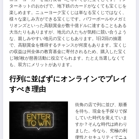
ターネットのおかげで、地下鉄のカードがなくても宝くじを
楽しめます。ニューヨーク宝くじは単なる宝くじではなく、
様々な楽しみ方ができる宝くじです。パワーボールやメガミ
リオンズといった高額賞金が数十億ドルに達することもある
大当たりもありますが、地元の人たちが気軽に競い合うよう
な、親しみやすい地元の宝くじもあります。1日2回の抽選
で、高額賞金を獲得するチャンスが何度もあります。宝くじ
の収益は州全体の教育基金に寄付されるため、購入した宝く
じ1枚1枚が慈善活動に役立てられます。たとえ当選しなくて
も、双方にメリットがあります。
行列に並ばずにオンラインでプレイ
すべき理由
街角の店で列に並び、順番
を待ち、現金を手探りで探
していた時代を覚えていま
すか？そんな時代は終わり
ました。今なら、究極の利
便性とセキュリティで
ニュ