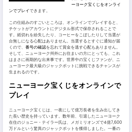
ーヨーク宝くじをオンライ
ンでプレイ
できます。
この仕組みのすごいところは、オンラインでプレイすると、
チケットがアカウントにデジタル形式で保存されることで
す。紙切れを紛失したり、コーヒーをこぼしたりして当選が
台無しになる心配はありません。当選するとすぐに通知が届
くので、
番号の確認
を忘れて賞金を逃す心配もありません。
そして、ニューヨーク州外にお住まいの方にとっても、これ
はまさに画期的な出来事です。世界中の宝くじファンが、ニ
ューヨーク最大級のジャックポットに挑戦できるチャンスが
生まれるのです。
ニューヨーク宝くじをオンラインで
プレイ
ニューヨーク宝くじは、一夜にして億万長者を生み出してき
た長い歴史を持っています。数年前、引退したニューヨーク
在住のジョニー・テイラー氏は、メガミリオンズで4億7,600
万ドルという驚異のジャックポットを獲得しました。一番の