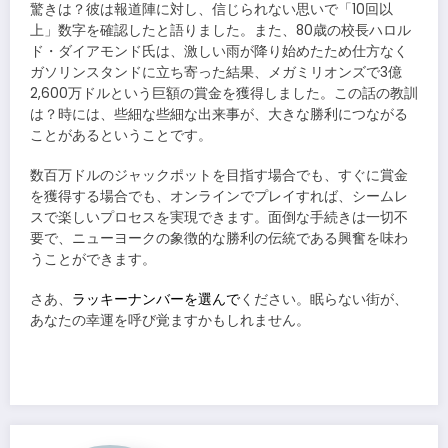
驚きは？彼は報道陣に対し、信じられない思いで「10回以
上」数字を確認したと語りました。また、80歳の校長ハロル
ド・ダイアモンド氏は、激しい雨が降り始めたため仕方なく
ガソリンスタンドに立ち寄った結果、メガミリオンズで3億
2,600万ドルという巨額の賞金を獲得しました。この話の教訓
は？時には、些細な些細な出来事が、大きな勝利につながる
ことがあるということです。
数百万ドルのジャックポットを目指す場合でも、すぐに賞金
を獲得する場合でも、オンラインでプレイすれば、シームレ
スで楽しいプロセスを実現できます。面倒な手続きは一切不
要で、ニューヨークの象徴的な勝利の伝統である興奮を味わ
うことができます。
さあ、
ラッキーナンバーを選んで
ください。眠らない街が、
あなたの幸運を呼び覚ますかもしれません。