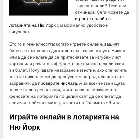
търсехте пари? Тези дни
отминаха. Сега можете да
играете онлайн в
лотарията на Ню Йорк
с максимално удобство и
сигурност.
Ето го и гениалността: когато играете онлайн, вашият
билет се съхранява дигитално във вашия акаунт. Никога
няма да се налага да се притеснявате за изгубен лист
хартия или разлято кафе, което ще съсипе печелившия
ви билет. Получавате незабавно известие, ако спечелите,
така че никога няма да пропуснете награда, защото сте
забравили да
проверите числата
. А за всеки извън щата
това е пълна революция, която дава възможност на
феновете на лотарията по целия свят да се опитат да
спечелят най-големите джакпоти на Голямата ябълка.
Играйте онлайн в лотарията на
Ню Йорк