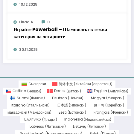
10.12.2025
Linda A
0
Играйте Powerball – Шампионът в тежка
категория на лотариите
30.11.2025
Български
简体中文
(
Китайски (опростен)
)
Čeština
(
Чешки
)
Dansk
(
Датски
)
English
(
Английски
)
Suomi
(
Фински
)
Deutsch
(
Немски
)
Magyar
(
Унгарски
)
Italiano
(
Италиански
)
日本語
(
Японски
)
한국어
(
Корейски
)
македонски
(
Македонски
)
Eesti
(
Естонски
)
Français
(
Френски
)
Ελληνικά
(
Гръцки
)
Indonesia
(
Индонезийски
)
Latviešu
(
Латвийски
)
Lietuvių
(
Литовски
)
Norsk bokmål
(
Норвежки книжовен
)
Polski
(
Полски
)