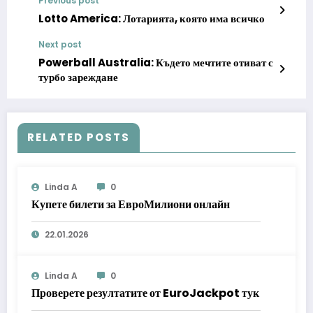
Previous post
Lotto America: Лотарията, която има всичко
Next post
Powerball Australia: Където мечтите отиват с
турбо зареждане
RELATED POSTS
Linda A
0
Купете билети за ЕвроМилиони онлайн
22.01.2026
Linda A
0
Проверете резултатите от EuroJackpot тук