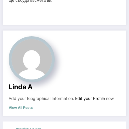
ще събуди късмета ви.
Linda A
Add your Biographical Information.
Edit your Profile
now.
View All Posts