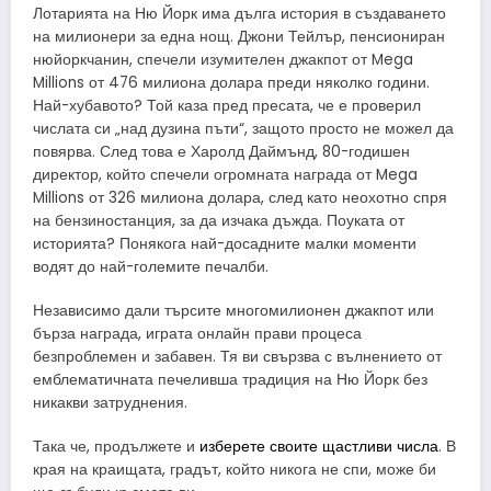
Лотарията на Ню Йорк има дълга история в създаването
на милионери за една нощ. Джони Тейлър, пенсиониран
нюйоркчанин, спечели изумителен джакпот от Mega
Millions от 476 милиона долара преди няколко години.
Най-хубавото? Той каза пред пресата, че е проверил
числата си „над дузина пъти“, защото просто не можел да
повярва. След това е Харолд Даймънд, 80-годишен
директор, който спечели огромната награда от Mega
Millions от 326 милиона долара, след като неохотно спря
на бензиностанция, за да изчака дъжда. Поуката от
историята? Понякога най-досадните малки моменти
водят до най-големите печалби.
Независимо дали търсите многомилионен джакпот или
бърза награда, играта онлайн прави процеса
безпроблемен и забавен. Тя ви свързва с вълнението от
емблематичната печеливша традиция на Ню Йорк без
никакви затруднения.
Така че, продължете и
изберете своите щастливи числа
. В
края на краищата, градът, който никога не спи, може би