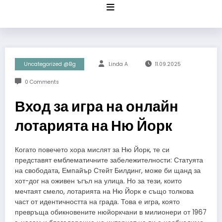
Skip
to
content
Uncategorized @bg
Linda A
11.09.2025
0 Comments
Вход за игра на онлайн
лотарията на Ню Йорк
Когато повечето хора мислят за Ню Йорк, те си
представят емблематичните забележителности: Статуята
на свободата, Емпайър Стейт Билдинг, може би щанд за
хот-дог на оживен ъгъл на улица. Но за тези, които
мечтаят смело, лотарията на Ню Йорк е също толкова
част от идентичността на града. Това е игра, която
превръща обикновените нюйоркчани в милионери от 1967