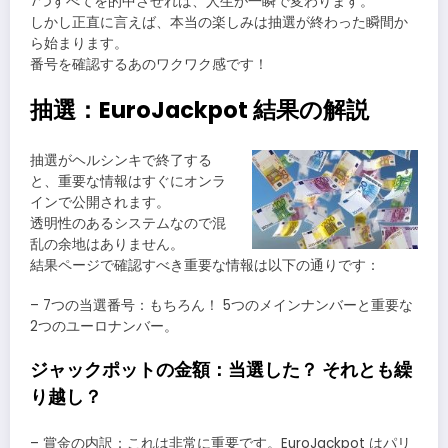
7つすべてを的中させれば、人生が一瞬で変わります。
しかし正直に言えば、本当の楽しみは抽選が終わった瞬間か
ら始まります。
番号を確認するあのワクワク感です！
抽選：EuroJackpot 結果の解説
抽選がヘルシンキで終了する
と、重要な情報はすぐにオンラ
インで公開されます。
透明性のあるシステムなので混
乱の余地はありません。
結果ページで確認すべき重要な情報は以下の通りです：
– 7つの当選番号：もちろん！ 5つのメインナンバーと重要な
2つのユーロナンバー。
ジャックポットの金額：当選した？ それとも繰
り越し？
– 賞金の内訳：これは非常に重要です。EuroJackpot はパリ