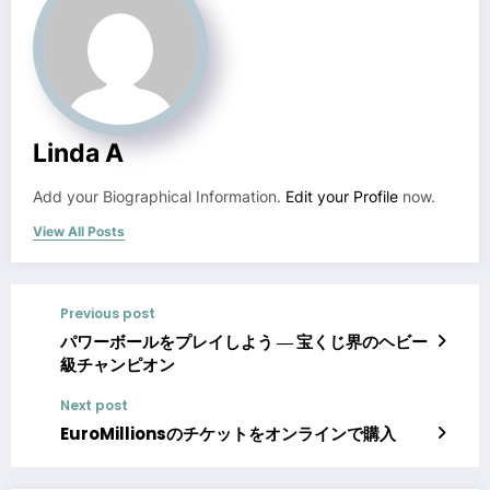
Linda A
Add your Biographical Information.
Edit your Profile
now.
View All Posts
Previous post
パワーボールをプレイしよう ― 宝くじ界のヘビー
級チャンピオン
Next post
EuroMillionsのチケットをオンラインで購入