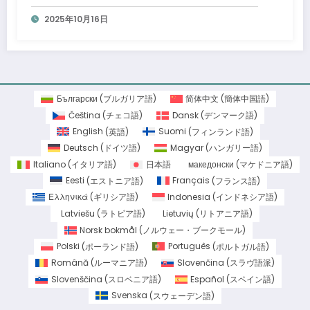
2025年10月16日
Български
(
ブルガリア語
)
简体中文
(
簡体中国語
)
Čeština
(
チェコ語
)
Dansk
(
デンマーク語
)
English
(
英語
)
Suomi
(
フィンランド語
)
Deutsch
(
ドイツ語
)
Magyar
(
ハンガリー語
)
Italiano
(
イタリア語
)
日本語
македонски
(
マケドニア語
)
Eesti
(
エストニア語
)
Français
(
フランス語
)
Ελληνικά
(
ギリシア語
)
Indonesia
(
インドネシア語
)
Latviešu
(
ラトビア語
)
Lietuvių
(
リトアニア語
)
Norsk bokmål
(
ノルウェー・ブークモール
)
Polski
(
ポーランド語
)
Português
(
ポルトガル語
)
Română
(
ルーマニア語
)
Slovenčina
(
スラヴ語派
)
Slovenščina
(
スロベニア語
)
Español
(
スペイン語
)
Svenska
(
スウェーデン語
)